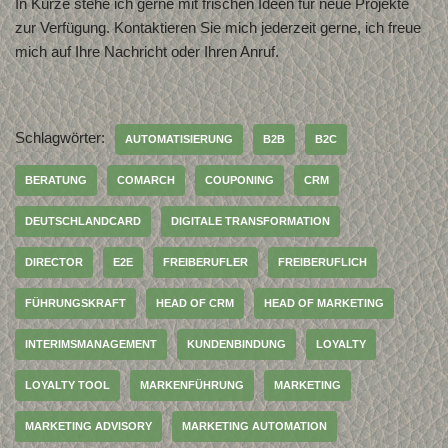
In Kürze stehe ich gerne mit frischen Ideen für neue Projekte
zur Verfügung. Kontaktieren Sie mich jederzeit gerne, ich freue
mich auf Ihre Nachricht oder Ihren Anruf.
Schlagwörter:
AUTOMATISIERUNG
B2B
B2C
BERATUNG
COMARCH
COUPONING
CRM
DEUTSCHLANDCARD
DIGITALE TRANSFORMATION
DIRECTOR
E2E
FREIBERUFLER
FREIBERUFLICH
FÜHRUNGSKRAFT
HEAD OF CRM
HEAD OF MARKETING
INTERIMSMANAGEMENT
KUNDENBINDUNG
LOYALTY
LOYALTY TOOL
MARKENFÜHRUNG
MARKETING
MARKETING ADVISORY
MARKETING AUTOMATION