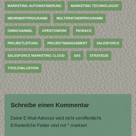
MARKETING AUTOMATISIERUNG
MARKETING TECHNOLOGIST
MEHRWERTPROGRAMM
MULTIPARTNERPROGRAMM
OMNICHANNEL
OPENTOWORK
PAYBACK
PROJEKTLEITUNG
PROJEKTMANAGEMENT
SALESFORCE
SALESFORCE MARKETING CLOUD
SAS
STRATEGIE
TOOLEVALUATION
Schreibe einen Kommentar
Deine E-Mail-Adresse wird nicht veröffentlicht.
Erforderliche Felder sind mit
*
markiert